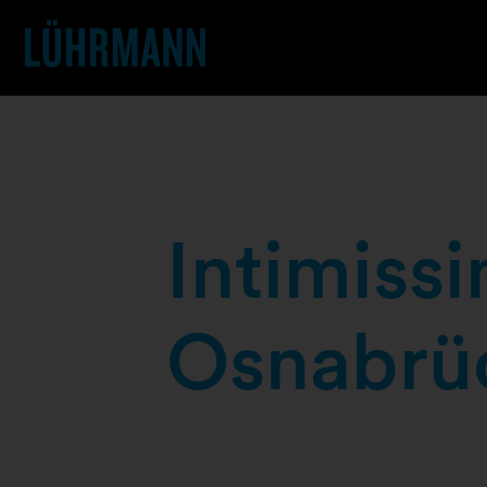
Intimiss
Osnabrü