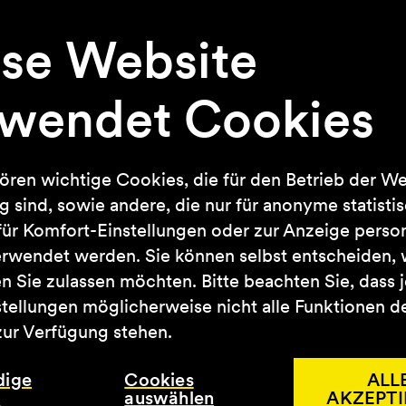
se Website
zedonia-Konzern, der an der Großen Straß
rwendet Cookies
Hauptmarke Calzedonia betreibt. „Das Un
 sehr gut“, erklärt Karen Trentmann von 
 auch das Dessous-Label von Calzedonia in
ren wichtige Cookies, die für den Betrieb der We
 sind, sowie andere, die nur für anonyme statisti
ür Komfort-Einstellungen oder zur Anzeige persona
Quadratmeter Verkaufsfläche für Dessous,
erwendet werden. Sie können selbst entscheiden,
erren. Ab Mitte Januar 2022 werden die
n Sie zulassen möchten. Bitte beachten Sie, dass 
ffnet werden kann. „Intimissimi passt toll
stellungen möglicherweise nicht alle Funktionen d
ttelbarer Nähe des Modehauses Lengerma
ur Verfügung stehen.
tung werde sich positiv auf die Kundenfr
dige
Cookies
ALL
s
auswählen
AKZEPTI