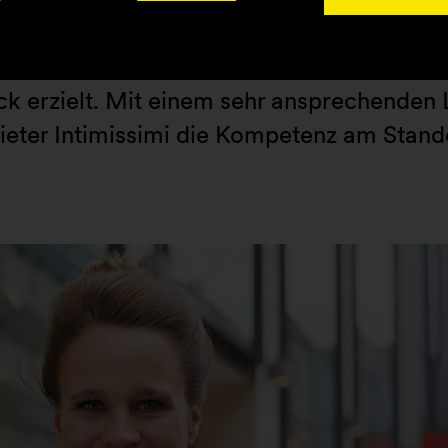
sverwaltungs GbR als Eigentümer der Im
inen Mietpartner zu finden, der eine weit
k erzielt. Mit einem sehr ansprechende
ieter Intimissimi die Kompetenz am Stand