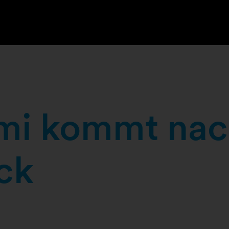
imi kommt na
ck