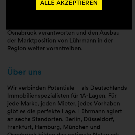
In ihrer neuen Funktion als Geschäftsführerin
ALLE AKZEPTIEREN
wird Weiß die strategische
Weiterentwicklung des
Vermietungsgeschäfts am Standort
Osnabrück verantworten und den Ausbau
der Marktposition von Lührmann in der
Region weiter vorantreiben.
Über uns
Wir verbinden Potentiale – als Deutschlands
Immobilienspezialisten für 1A-Lagen. Für
jede Marke, jeden Mieter, jedes Vorhaben
gibt es die perfekte Lage. Lührmann agiert
an sechs Standorten. Berlin, Düsseldorf,
Frankfurt, Hamburg, München und
Osnabrück bilden das optimale Netzwerk,