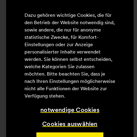
in Brüssel tätig sowie als Büroleiterin bei
einem Bundestagsabgeordneten. Aufgrund
Dazu gehören wichtige Cookies, die für
ihres ausgeprägten persönlichen Interesses
den Betrieb der Website notwendig sind,
an Immobilien entschied sie sich
sowie andere, die nur für anonyme
anschließend für den Wechsel in die
statistische Zwecke, für Komfort-
Immobilienwirtschaft – ihre erste Station
Einstellungen oder zur Anzeige
war Lührmann.
personalisierter Inhalte verwendet
werden. Sie können selbst entscheiden,
„Judith Klara Weiß hat sich in den
welche Kategorien Sie zulassen
vergangenen Jahren durch hohe fachliche
möchten. Bitte beachten Sie, dass je
Kompetenz, Führungsstärke und großes
nach Ihren Einstellungen möglicherweise
Engagement ausgezeichnet“, sagt Achim
nicht alle Funktionen der Website zur
Weitkamp, geschäftsführender
Verfügung stehen.
Gesellschafter bei Lührmann. „Sie hat den
notwendige Cookies
Bereich Vermietung an unserem Standort in
Osnabrück maßgeblich geprägt und
Cookies auswählen
weiterentwickelt.“