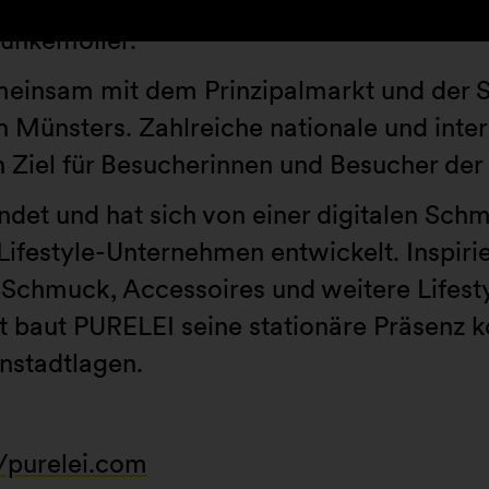
 Verkaufsfläche wird PURELEI künftig sein
Hunkemöller.
meinsam mit dem Prinzipalmarkt und der S
n Münsters. Zahlreiche nationale und int
 Ziel für Besucherinnen und Besucher der 
det und hat sich von einer digitalen Sc
 Lifestyle-Unternehmen entwickelt. Inspiri
 Schmuck, Accessoires und weitere Lifes
 baut PURELEI seine stationäre Präsenz ko
nstadtlagen.
//purelei.com