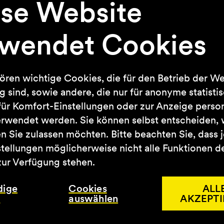
se Website
dung
rwendet Cookies
tylemarke PURELEI wird ein Ladenl
nster beziehen. Lührmann hat bei 
ren wichtige Cookies, die für den Betrieb der We
ig.
 sind, sowie andere, die nur für anonyme statisti
ür Komfort-Einstellungen oder zur Anzeige persona
erwendet werden. Sie können selbst entscheiden,
Ludgeristraße ein modernes und wachstum
n Sie zulassen möchten. Bitte beachten Sie, dass 
stellungen möglicherweise nicht alle Funktionen d
en, digital affinen Zielgruppe große Bekann
ur Verfügung stehen.
t Retail Vermietung am Osnabrücker Stand
d in den bestehenden Mietermix ein und wi
dige
Cookies
ALL
s
auswählen
AKZEPTI