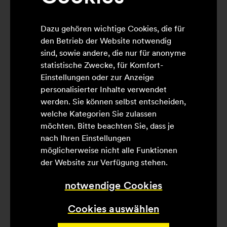
Maria Ross-Capotorto
baut internationale
Dazu gehören wichtige Cookies, die für
Kontakte für Lührmann
den Betrieb der Website notwendig
aus
sind, sowie andere, die nur für anonyme
statistische Zwecke, für Komfort-
Retail Relations & Business Development
Einstellungen oder zur Anzeige
steht auf der neuen Visitenkarten von Maria
personalisierter Inhalte verwendet
Roß-Capotorto.
werden. Sie können selbst entscheiden,
Mehr erfahren
welche Kategorien Sie zulassen
möchten. Bitte beachten Sie, dass je
nach Ihren Einstellungen
möglicherweise nicht alle Funktionen
der Website zur Verfügung stehen.
1
…
12
13
notwendige Cookies
14
15
16
17
Cookies auswählen