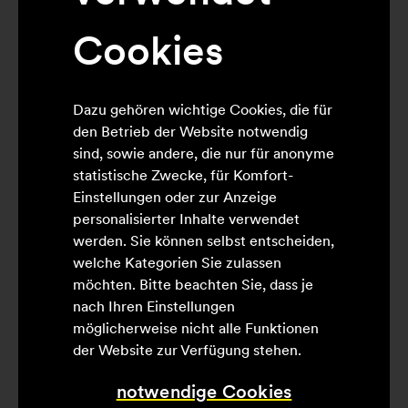
Mehr erfahren
Cookies
04.03.2025
Konstanz | Dealmeldung
Dazu gehören wichtige Cookies, die für
name it kommt nach
den Betrieb der Website notwendig
Konstanz: Neuer Store in
sind, sowie andere, die nur für anonyme
statistische Zwecke, für Komfort-
der Rosgartenstraße
Einstellungen oder zur Anzeige
personalisierter Inhalte verwendet
Die französische Pâtisserie-Marke Pierre
werden. Sie können selbst entscheiden,
Hermé eröffnet ihren ersten Store in
welche Kategorien Sie zulassen
Deutschland und sichert sich dafür eine
möchten. Bitte beachten Sie, dass je
prominente Fläche am traditionsreichen
nach Ihren Einstellungen
Carlsplatz in Düsseldorf.
möglicherweise nicht alle Funktionen
Mehr erfahren
der Website zur Verfügung stehen.
notwendige Cookies