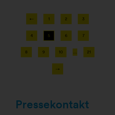
1
2
3
4
5
6
7
8
9
10
…
21
Pressekontakt